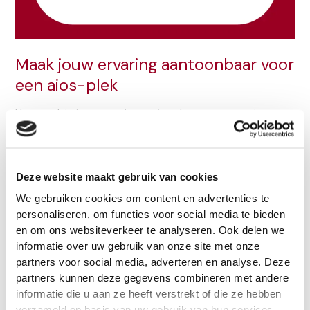
Maak jouw ervaring aantoonbaar voor
een aios-plek
Hoe maak je jouw ervaring aantoonbaar voor een aios-
plek? Je staat aan de start van je tijd als basisarts Een
belangrijke periode, want praktijkervaring helpt om voor
een opleidingsplek in aanmerking te komen. Veel medische
vervolgopleidingen vragen namelijk om een bepaalde mate
Deze website maakt gebruik van cookies
van ervaring. Maar hoe zorg je ervoor dat je actief bezig
We gebruiken cookies om content en advertenties te
bent met
personaliseren, om functies voor social media te bieden
en om ons websiteverkeer te analyseren. Ook delen we
Maak
Meer lezen »
informatie over uw gebruik van onze site met onze
jouw
partners voor social media, adverteren en analyse. Deze
ervaring
partners kunnen deze gegevens combineren met andere
aantoonbaar
informatie die u aan ze heeft verstrekt of die ze hebben
voor
verzameld op basis van uw gebruik van hun services.