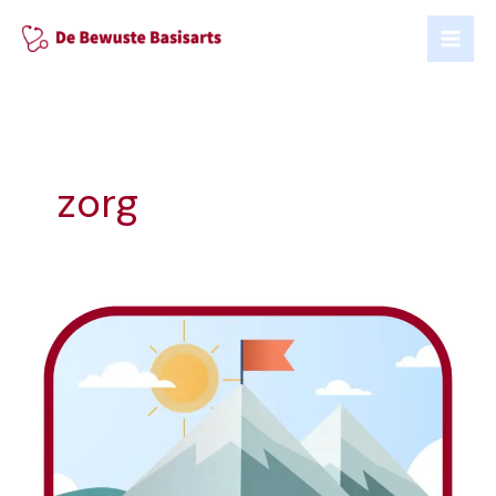
Ga
naar
de
inhoud
zorg