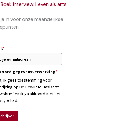
Boek interview: Leven als arts
f je in voor onze maandelijkse
epunten
il
*
koord gegevensverwerking
*
a, ik geef toestemming voor
hrijving op De Bewuste Basisarts
wsbrief en ik ga akkoord met het
acybeleid.
schrijven