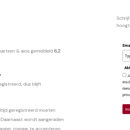
Schrij
hoogt
Ema
isartsen & aios gemiddeld
6,2
Ak
?
J
insc
istreerd, dus blijft
nieu
priv
In
ltijd geregistreerd moeten
t. Daarnaast wordt aangeraden
langer zomaar te accepteren,