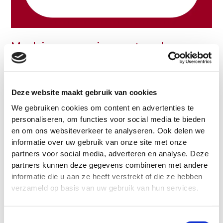
Maak jouw ervaring aantoonbaar voor
een aios-plek
Hoe maak je jouw ervaring aantoonbaar voor een aios-
plek? Je staat aan de start van je tijd als basisarts Een
Deze website maakt gebruik van cookies
belangrijke periode, want praktijkervaring helpt om voor
We gebruiken cookies om content en advertenties te
een opleidingsplek in aanmerking te komen. Veel medische
personaliseren, om functies voor social media te bieden
vervolgopleidingen vragen namelijk om een bepaalde mate
en om ons websiteverkeer te analyseren. Ook delen we
van ervaring. Maar hoe zorg je ervoor dat je actief bezig
informatie over uw gebruik van onze site met onze
bent met
partners voor social media, adverteren en analyse. Deze
partners kunnen deze gegevens combineren met andere
Maak
Meer lezen »
informatie die u aan ze heeft verstrekt of die ze hebben
jouw
verzameld op basis van uw gebruik van hun services.
ervaring
aantoonbaar
voor
Toestemmingsselectie