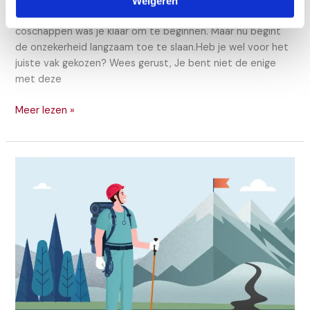
Weigeren
naar uit… Je eerste artsenbaan. Met de ervaring van je
coschappen was je klaar om te beginnen. Maar nu begint
de onzekerheid langzaam toe te slaan.Heb je wel voor het
juiste vak gekozen? Wees gerust, Je bent niet de enige
met deze
Boekentip:
Meer lezen »
het
jaar
van
een
a(n)ios