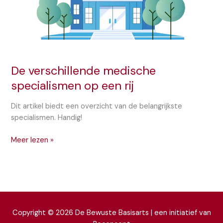
De verschillende medische
specialismen op een rij
Dit artikel biedt een overzicht van de belangrijkste
specialismen. Handig!
De
Meer lezen »
verschillende
medische
specialismen
op
een
rij
Copyright © 2026 De Bewuste Basisarts | een initiatief van