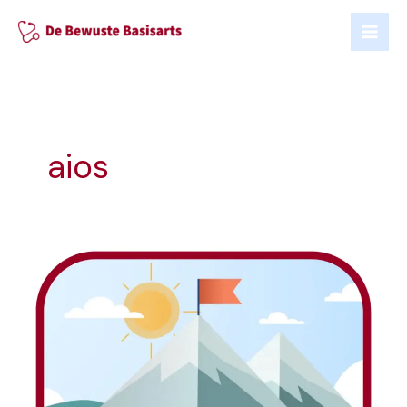
Ga
naar
de
inhoud
aios