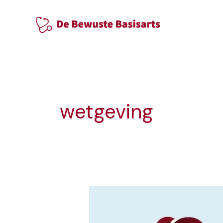
Ga
naar
de
inhoud
wetgeving