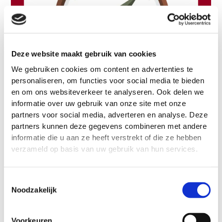
Deze website maakt gebruik van cookies
We gebruiken cookies om content en advertenties te
personaliseren, om functies voor social media te bieden
en om ons websiteverkeer te analyseren. Ook delen we
informatie over uw gebruik van onze site met onze
partners voor social media, adverteren en analyse. Deze
Maak jouw ervaring aantoonbaar voor
partners kunnen deze gegevens combineren met andere
informatie die u aan ze heeft verstrekt of die ze hebben
een aios-plek
verzameld op basis van uw gebruik van hun services.
Hoe maak je jouw ervaring aantoonbaar voor een aios-
plek? Je staat aan de start van je tijd als basisarts Een
Toestemmingsselectie
belangrijke periode, want praktijkervaring helpt om voor
Noodzakelijk
een opleidingsplek in aanmerking te komen. Veel medische
vervolgopleidingen vragen namelijk om een bepaalde mate
van ervaring. Maar hoe zorg je ervoor dat je actief bezig
Voorkeuren