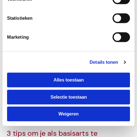
bent met […]
Statistieken
Maak
Meer lezen »
jouw
ervaring
Marketing
aantoonbaar
voor
een
aios-
Details tonen
plek
Alles toestaan
Selectie toestaan
Weigeren
3 tips om je als basisarts te