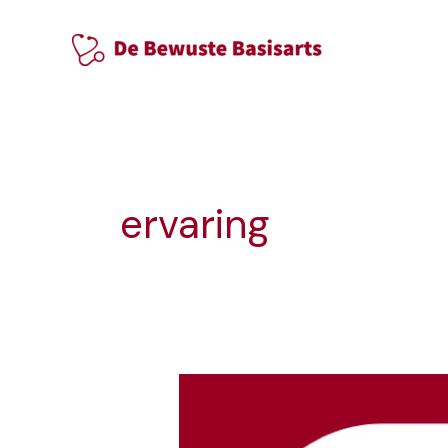
Ga
naar
de
inhoud
ervaring