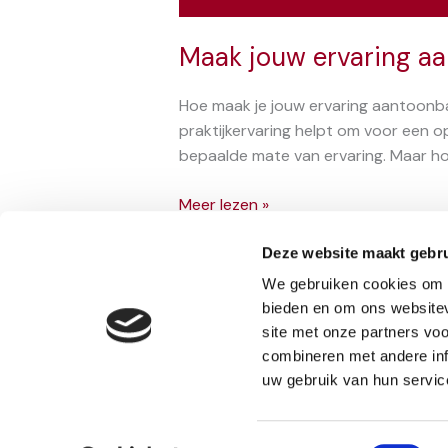
Maak jouw ervaring aa
Hoe maak je jouw ervaring aantoonbaa
praktijkervaring helpt om voor een o
bepaalde mate van ervaring. Maar hoe
Maak
Meer lezen »
jouw
ervaring
Deze website maakt gebru
aantoonbaar
We gebruiken cookies om c
voor
bieden en om ons websitev
een
site met onze partners vo
aios-
combineren met andere inf
plek
uw gebruik van hun servic
Copyright © 2026 De Bewuste Basisarts | een initiat
van Reconcept
Toestemmingsselectie